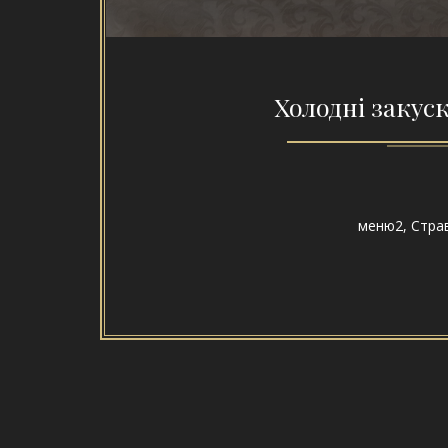
Холодні закус
меню2
,
Стра