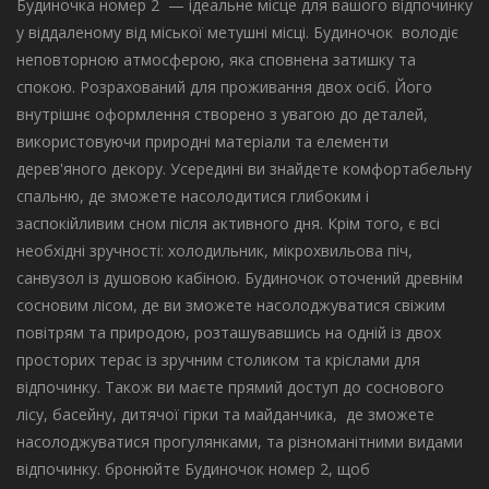
Будиночка номер 2 — ідеальне місце для вашого відпочинку
у віддаленому від міської метушні місці. Будиночок володіє
неповторною атмосферою, яка сповнена затишку та
спокою. Розрахований для проживання двох осіб. Його
внутрішнє оформлення створено з увагою до деталей,
використовуючи природні матеріали та елементи
дерев'яного декору. Усередині ви знайдете комфортабельну
спальню, де зможете насолодитися глибоким і
заспокійливим сном після активного дня. Крім того, є всі
необхідні зручності: холодильник, мікрохвильова піч,
санвузол із душовою кабіною. Будиночок оточений древнім
сосновим лісом, де ви зможете насолоджуватися свіжим
повітрям та природою, розташувавшись на одній із двох
просторих терас із зручним столиком та кріслами для
відпочинку. Також ви маєте прямий доступ до соснового
лісу, басейну, дитячої гірки та майданчика, де зможете
насолоджуватися прогулянками, та різноманітними видами
відпочинку. бронюйте Будиночок номер 2, щоб