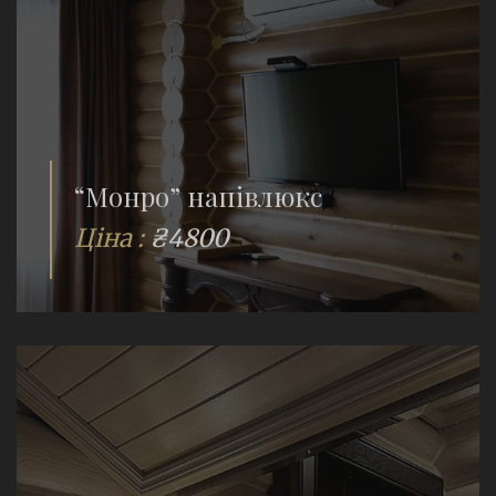
“Монро” напівлюкс
Ціна :
₴4800