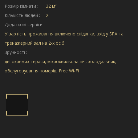
2
Розмір кімнати :
32 м
Кількість людей :
2
Додаткові сервіси :
У вартість проживання включено сніданки, вхід у SPA та
тренажерний зал на 2-х осіб
Зручності :
дві окремих тераси, мікрохвильова піч, холодильник,
обслуговування номерів, Free Wi-Fi