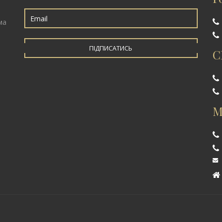
ма
ПІДПИСАТИСЬ
С
М