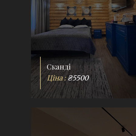
Сканді
Ціна :
₴5500