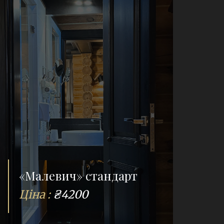
«Малевич» стандарт
Ціна :
₴4200