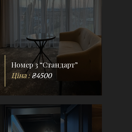
Номер 3 “Стандарт”
Ціна :
₴4500