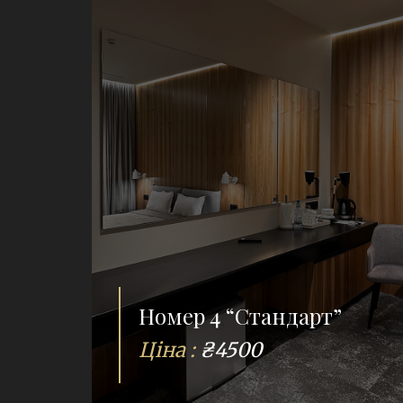
Номер 4 “Стандарт”
Ціна :
₴4500