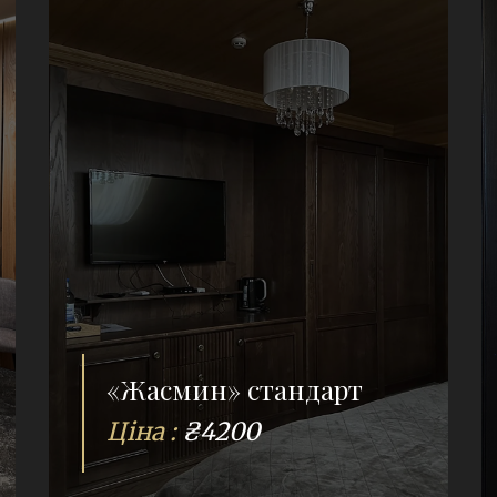
«Жасмин» стандарт
Ціна :
₴4200