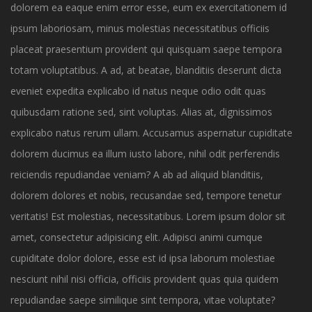
dolorem ea eaque enim error esse, eum ex exercitationem id
ipsum laboriosam, minus molestias necessitatibus officiis
placeat praesentium provident qui quisquam saepe tempora
totam voluptatibus. A ad, at beatae, blanditiis deserunt dicta
eveniet expedita explicabo id natus neque odio odit quas
quibusdam ratione sed, sint voluptas. Alias at, dignissimos
explicabo natus rerum ullam. Accusamus aspernatur cupiditate
dolorem ducimus ea illum iusto labore, nihil odit perferendis
reiciendis repudiandae veniam? A ab ad aliquid blanditiis,
dolorem dolores et nobis, recusandae sed, tempore tenetur
veritatis! Est molestias, necessitatibus. Lorem ipsum dolor sit
amet, consectetur adipisicing elit. Adipisci animi cumque
cupiditate dolor dolore, esse est id ipsa laborum molestiae
nesciunt nihil nisi officia, officiis provident quas quia quidem
repudiandae saepe similique sint tempora, vitae voluptate?