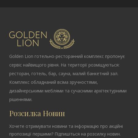
Golden Lion
готельно-ресторанний комплекс пропонує
сервіс найвищого рівня. На території розміщуються:
ресторан, готель, бар, сауна, малий банкетний зал.
Комплекс обладнаний всіма зручностями,
дизайнерськими меблями та сучасними архітектурними
рішеннями.
Розсилка Новин
Хочете отримувати новини та інформацію про акційні
пропозиції першими? Підпишіться на розсилку новин.